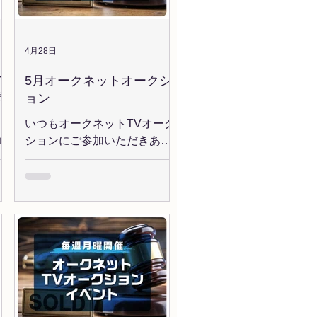
チ
き
】
効期
ッ
ま
4月28日
ーナ
車
T
5月オークネットオークシ
】
開
ョン
7月
。
いつもオークネットTVオーク
TV
ションにご参加いただきあり
利
がとうございます。 今月の開
ざ
札
催コーナーお知らせします。
一
＜AUCNET CARS誕生 記念オ
年記
ー
ークション ＞ オークネオステ
ーションハイパーに代わる新
本
＞
たなプラットフォーム
→
と
「AUCNET CARS」が誕
テ
払
生！！ 10/20,...
ク
用
の
お
札