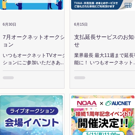
き、1ポイント獲得！ さら
に！3開催連続でご落札いた
くと追加で3ポイント獲得！
期間中、オークネットTVオ
6月30日
6月15日
クションBch「オリックス
7月オークネットオークシ
支払延長サービスのお知
動車コーナー」での落札台
ョン
せ
に応じてポイントが貯まり
す。ポイント上位30名様に
いつもオークネットTVオーク
業界最長 最大11週まで延長
豪華景品をプレゼント！ 期
ションにご参加いただきあり
能に！ いつもオークネット
中にはポイントUPにつなが
がとうございます。 今月の開
ご利用いただき、誠にあり
イベント開催も予定してお
催コーナーお知らせします。
とうございます。 2026年7
ます！ 獲得ポイントの途中
＜AUCNET CARS誕生 記念オ
より、「支払延長サービス
過はメールにて配信いたし
ークション ＞ オークネオステ
の延長期間が最長11週まで
す。 【キャンペーン期間】
ーションハイパーに代わる新
大します。 お客様の資金運
2026/4/6(月)～2026/7/27(月)
たなプラットフォーム
に合わせて、ご利用限度額
★7/27(月)はポイント２倍デ
「AUCNET CARS」が誕
入金期限の範囲内で自由に
ー！ポイントラリー期間の
生！！ 10/20,...
スタマイズ！ 延長したい車
終開催！ 通常１台落札につ
や入金日を自由に決められ
１ポイントのところ、１台
ので、無理のない安心・確