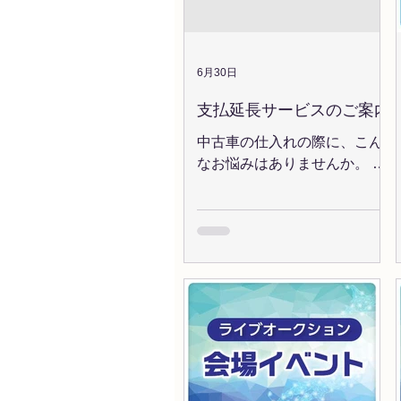
FESTA大記念AA」 8/27(木)
JU福島 「ももまつり記念
AA」 ◆本件に関するお問い合
わせ ヘルプデスク(9:30～
6月30日
18:00) TEL：03-6440-2240
支払延長サービスのご案内
中古車の仕入れの際に、こん
なお悩みはありませんか。 も
っと支払期日に余裕が欲し
い。 支払いが重なるタイミン
グで自己資金に余裕を持ちた
い。 お客様から代金を受け取
るまで、支払いを伸ばした
い。 これらのお悩みは「支払
延長サービス」が解決しま
す！ 【目次】支払延長サービ
スとは？ どんなサービス？ 支
払延長期間・手数料は？ ご利
用の流れ ご利用の際の注意事