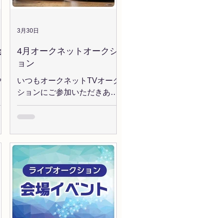
ル
22
3月30日
ト
会
4月オークネットオークシ
良
ョン
の
し
ク
いつもオークネットTVオーク
 オ
４
ションにご参加いただきあり
がとうございます。 今月の開
此花
ェ
催コーナーお知らせします。
お
＜AUCNET CARS誕生 記念オ
り
ー
ークション ＞ オークネオステ
会
26
ーションハイパーに代わる新
賞
ラ
たなプラットフォーム
阪
場
「AUCNET CARS」が誕
サ
、
生！！ 10/20,...
ラ
獲
リ
、
れ