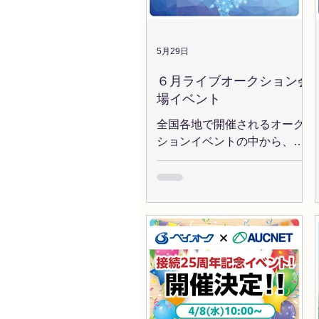
項 １．どんなサービス？ オー
クネットTVオークション、共
有在庫市場、おまとめサービ
5月29日
ス対象会場で落札した車両に
６月ライブオークション会
ご利用可能なお支払いが延長
場イベント
できるサービスです。 延長方
法は車両ごと”都度利用す
全国各地で開催されるオーク
る”か”自動延長”から選択可能
ションイベントの中から、６
です。 ●車両ごとに利用する
月のおすすめイベントを厳
方法 オークネオステーション
選！ 気になる会場をぜひチェ
ハイパー/AUCNET CARS よ
ックしてみてください。 ◆お
り、支払延長したい車両を登
すすめイベント情報 ６/10(水)
録すると、週ごとに手数料が
IAA大阪 「IAA設立17周年感謝
加算されます。1台からお申込
記念」 ６/10(水) KCAA南九州
可能です。 ●自動延長を利用
「心を込めて35周年企画大感
する方法 事前に自動延長の利
謝祭記念」 ６/11(木) TAA関東
用登録を行うことで、ご利用
「TAA59周年記念」 ６/18(木)
限度額内の落札車両が全て自
ZIP大阪 「オークネット提携