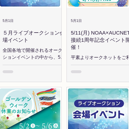
つき２ポイント獲得できる
な仕入れスキームを構築で
ャンス！ 【プレゼント内容
ます。 *書類期限・名変有
1～5位 京セラドーム大阪バ
限優先、その他条件があり
5月1日
5月1日
クネット裏VIPルーム「オ
す。 *11週延長は車検なし
５月ライブオークション会
5/11(月) NOAA×AUCNE
ーズスイート」ご招待+..
両のみ対象です。 【変更日
場イベント
接続1周年記念イベント
2026年7月1日(水) *2026年
催！
1日以降落札車両が対象です
全国各地で開催されるオーク
【対象車両】 オークネット
ションイベントの中から、5月
平素よりオークネットをご
オークション・共有在庫市
のおすすめイベントを厳選！
用いただき、ありがとうご
場・おまとめサービスで落
気になる会場をぜひチェック
います。 この度、
した車両 【料金表】 手数料
してみてください。 ◆おすす
NOAA×AUCNET 接続1周
覧はこちら>> 【支払延長サ
めイベント情報 5/11(月)
念イベントを実施いたしま
ビスとは？】 サービスの詳
NOAA（日産大阪） 「オーク
す！ 【開催日】 5/11(月) ※
細・ご利用方法はこちら＞
ネット接続1周年記念」
開催よりセリ方式が手ゼリ
仕入れの資金繰りに、もっ
NOAA会場で1台以上落札する
オークション（ポス）シス
ゆとりを。 この機会に「支
と【落札賞】をプレゼント！
ムに変更となります！ オー
延長サービス」を是非ご活
※今回からオークション方式
ネットライブオークション
ください。 ◆本件に関する
が変更となります。 5/15(金)
NOAA会場にて1台以上ご落