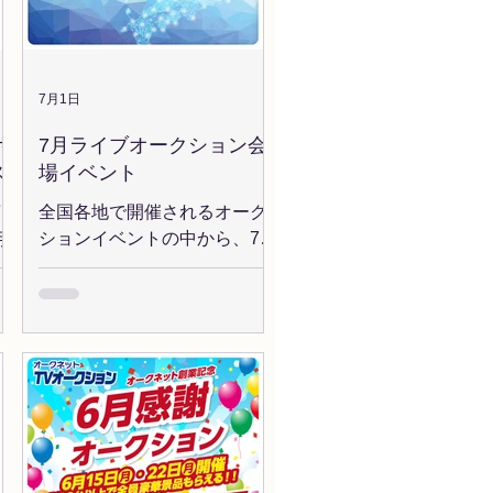
7月1日
ポ
7月ライブオークション会
ス
場イベント
イ
全国各地で開催されるオーク
開
ションイベントの中から、7月
用
のおすすめイベントを厳選！
ご
気になる会場をぜひチェック
ネ
してみてください。 ◆おすす
ッ
めイベント情報 7/8(水) ヒーロ
、
ー 「ヒーローオークション開
場34周年記念」 7/15(水)
獲
MIRIVE埼玉 「開場27周年記
ー
念・買取店協賛AA」 7/18(土)
ャ
TAA横浜 「あさがおまつり