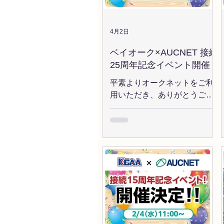
動的に支払延長となります。
24周年記念」 ６/26(金) LAA岡
車両ごとのお申し込みは不要
山 「夏祭りフェスティバル
です。 ※当サービスのご利用
AA」 ◆本件に関するお問い合
4月2日
には事前に支払延長会員のお
わせ ヘルプデスク(9:30～
申し込
ベイオーク×AUCNET 接続
18:00) TEL：03-6440-2240
25周年記念イベント開催！
平素よりオークネットをご利
用いただき、ありがとうござ
います。 この度、ベイオーク
×AUCNET 接続25周年記念イ
ベントを実施いたします！
【開催日】 4 / 8(水) オークネ
ットライブオークションのベ
イオーク会場にてご落札いた
だいた皆様に、台数に応じて
感謝の気持ちをプレゼント！
イベント当日に向けていつも
以上に良質な出品車両が集ま