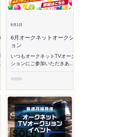
AA」 7/22(水) LAA四国 「アイ
オーク接続23周年記念」
だ
7/24(金) JU新潟 「JU関連協協
賛・JU新潟会館オープン25周
ー
6月1日
年記念」 ◆本件に関するお問
自
ら
6月オークネットオークシ
い合わせ ヘルプデスク(9:30
数
ョン
～18:00) TEL：03-6440-
ま
2240
、
可
いつもオークネットTVオーク
間
を
ションにご参加いただきあり
る
が
がとうございます。 今月の開
り
月
催コーナーお知らせします。
経
」
＜AUCNET CARS誕生 記念オ
ま
拡
ークション ＞ オークネオステ
用
ーションハイパーに代わる新
・
たなプラットフォーム
カ
「AUCNET CARS」が誕
最
両
生！！ 10/20,...
き
る
に
実