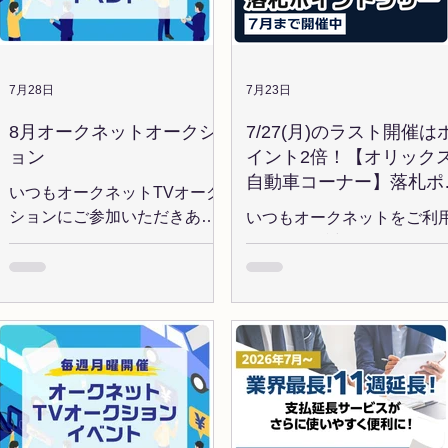
7月28日
7月23日
8月オークネットオークシ
7/27(月)のラスト開催は
ョン
イント2倍！【オリック
自動車コーナー】落札ポ
いつもオークネットTVオーク
ントラリーキャンペーン
ションにご参加いただきあり
いつもオークネットをご利
催中！
がとうございます。 今月の開
いただき、誠にありがとう
催コーナーお知らせします。
ざいます。 この度、オーク
＜AUCNET CARS誕生 記念オ
ットTVオークション「オリ
ークション ＞ オークネオステ
クス自動車コーナー」にて
ーションハイパーに代わる新
オリックス・バファローズ
たなプラットフォーム
「Bs夏の陣2026」 観戦権
「AUCNET CARS」が誕
得ポイントラリーキャンペ
生！！ 10/20,...
ンを開催いたします！ ◆キ
ンペーン概要 1台落札につ