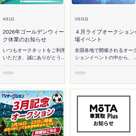
問い合わせ 【経理管理グ
JU宮城 「仙台青葉まつり記
いただくと、落札賞として
ープ】 TEL：03-6440-22
念」 5/20(水) LAA四国 「LAA
【大阪花ラング 3個入り＆
(9:30～18:00)
四国27周年記念」 5/27(水) ヒ
NOAAオリジナルボールペ
4月1日
3月31日
ーロー 「スバル＆スズキ＆オ
ン】をプレゼント！ イベン
2026年ゴールデンウィー
４月ライブオークション
ールディーラー協賛記念」 ◆
当日に向けていつも以上に
ク休業のお知らせ
場イベント
本件に関するお問い合わせ
質な出品車両が集まります
ヘルプデスク(9:30～18:00)
で、皆様のご参加をお待ち
いつもオークネットをご利用
全国各地で開催されるオー
TEL：03-6440-2240
ております！ <NOAA会場>
いただき、誠にありがとうご
ションイベントの中から、
ークション開催：毎週
ざいます。 誠に勝手ながら、
月のおすすめイベントを厳
(月)11:00～ 会場：大阪市
下記の期間は休業とさせてい
選！ 気になる会場をぜひチ
区北港1丁目2番25号 「人」
ただきます。 5/2(土)～5/6(水)
ックしてみてください。 ◆
×「システム」のいいとこど
◆ オークネットTVオークショ
知らせ 【CAAスタンプラリ
が魅力のNOAA会場 NOAA
ン 5/4（月）は休催とさせてい
キャンペーン開催中！】 20
場紹介記事はこちら>> 落札
ただきます。 第2092回
/ 4 / 1 (水)～ 4 / 30 (木) に、
【大阪みやげの新定番「大
5/11（月） の出品締切は
イブオークションで対象会
花ラング」3個入り】 サク
5/8（金）、追加出品締切は
の車両をご落札いただくと
クふわふわ お花のカタチの
5/9（土）18:00です。 ◆共有
スタンプを獲得できます。
ングドシャ🌸 & 【NOAAオ
在庫市場 休業期間中も
得したスタンプ数に応じて
ジナルボールペン】 【仕入