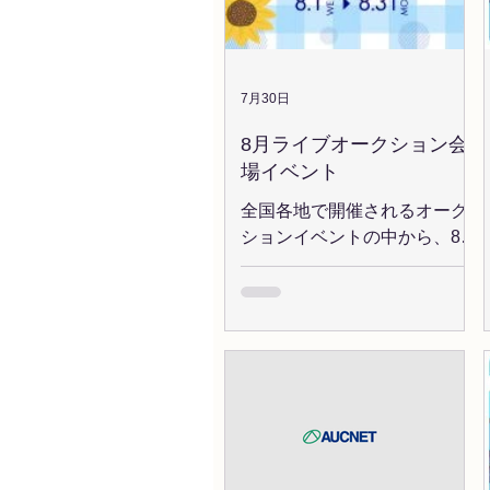
7月30日
8月ライブオークション会
場イベント
全国各地で開催されるオーク
ションイベントの中から、8月
のおすすめイベントを厳選！
いずれもビックイベントで
す！気になる会場をぜひチェ
ックしてみてください。 ◆お
すすめイベント情報 8/7(金)
JU宮城・秋田 「JU宮城/七夕
ジャンボ記念AA」 「JU秋田/
竿灯まつり記念」 8/20(木)
KCAA福岡 「SUMMER