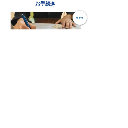
お手続き
＜ TOP ページ
売る／SELL ページ ＞
TOP
オークション・市場
・
ライブオークション​