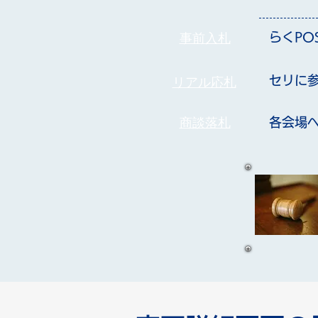
事前入札
らくPO
​リアル応札
セリに
商談落札
各会場へ