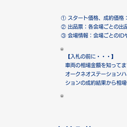
① スタート価格、成約価格
② 出品票：各会場ごとの出
③ 会場情報：会場ごとのI
【入札の前に・・・】
​車両の相場金額を知って
​オークネオステーション
ションの成約結果から相場