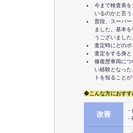
今まで検査表を
いるのかと言う
普段、スーパー
ました。基本を
うございました
査定時にどのポ
査定をする身と
修復歴車両につ
い経験となった
トを知ることが
◆こんな方におすす
・
改善
・