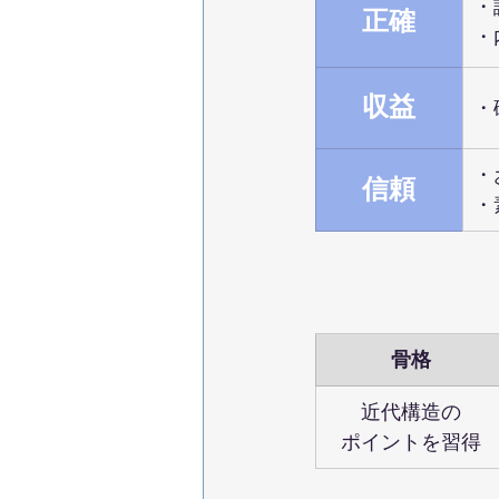
・
正確
・
収益
・
・
信頼
・
骨格
近代構造の
ポイントを習得