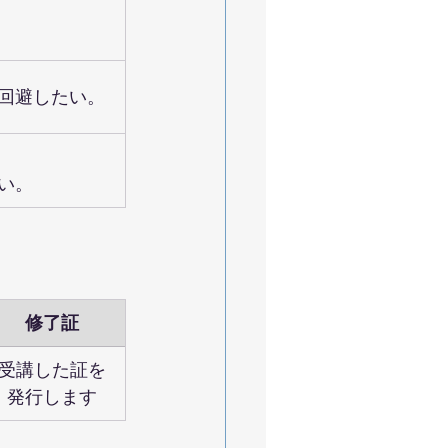
回避したい。
い。
修了証
受講した証を
発行します