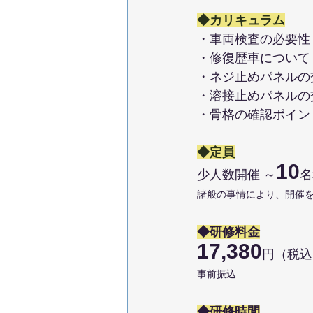
◆カリキュラム
・車両検査の必要性
・修復歴車について
・ネジ止めパネルの
・溶接止めパネルの
・骨格の確認ポイン
◆定員
10
少人数開催 ～
名
諸般の事情により、開催
◆研修料金
17,380
円（税込
事前振込
◆研修時間