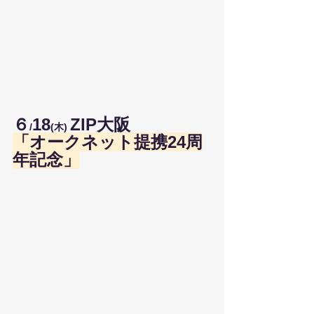
６
18
ZIP大阪
/
(木) 
「オークネット提携24周
年記念」