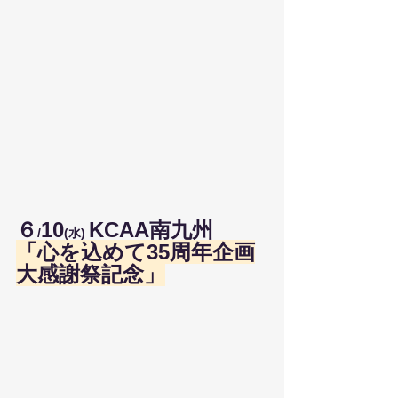
６
10
KCAA南九州
/
(水) 
「心を込めて35周年企画
大感謝祭記念」