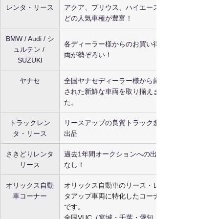
レンタ・リース
アクア、プリウス、ハイエースな
どの人気車種が豊富！
BMW / Audi / シ
各ディーラー様からのお買い得車
ュルテン / 
両が勢ぞろい！
SUZUKI
ヤナセ
全国ヤナセディーラー様から厳選
された新鮮な車両を取り揃えまし
た。
トラックレン
リースアップの良質トラック多数
タ・リース
出品
さきどりレンタ
過去1年間オークションへの出品歴
リース
なし！
オリックス自動
オリックス自動車のリース・レン
車コーナー
タアップ車両に特化したコーナー
です。
全国VUC（
宮城・千葉・愛知・大