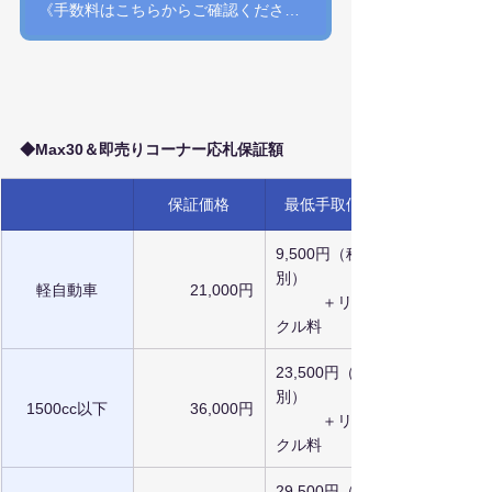
《手数料はこちらからご確認ください》
◆Max30＆即売りコーナー応札保証額
保証価格
最低手取価格
9,500円（税
別）
軽自動車
21,000円
　　　＋リサイ
クル料
23,500円（税
別）
1500cc以下
36,000円
　　　＋リサイ
クル料
29,500円（税