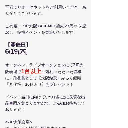
平素よりオークネットをご利用いただき、あ
りがとうございます。
この度、ZIP大阪×AUCNET接続23周年を記
念し、提携イベントを実施いたします！
【開催日】
6
19
木
/
(
)
オークネットライブオークションにてZIP大
1台以上
阪会場で
ご落札いただいた皆様
に、落札賞として【大阪銘菓！
みるく饅頭
「月化粧」10個入り】
をプレゼント！
イベント当日に向けていつも以上に良質な出
品車両が集まりますので、ご参加お待ちして
おります！
<ZIP大阪会場>