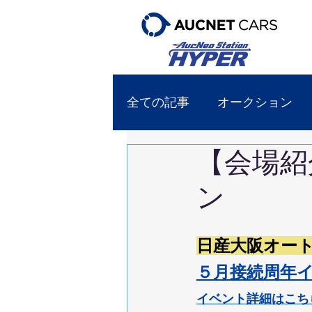
全ての記事
オークション
【会場紹
ン
日産大阪オート
５月接続周年
イベント詳細はこち