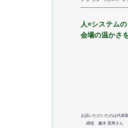
人×システム
会場の温かさ
お話いただいたのは代表
締役　藤木 英男さん