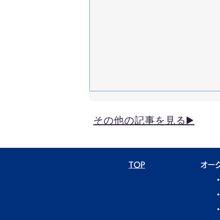
その他の記事を見る▶️
TOP
オー
高橋自動車株式会社【REAL
VOICE】
​