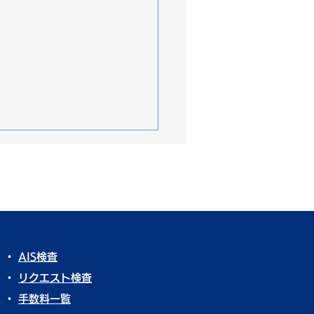
・
AIS検査
シェ924①【思い出の車
・
リクエスト検査
】
・
​
手数料一覧