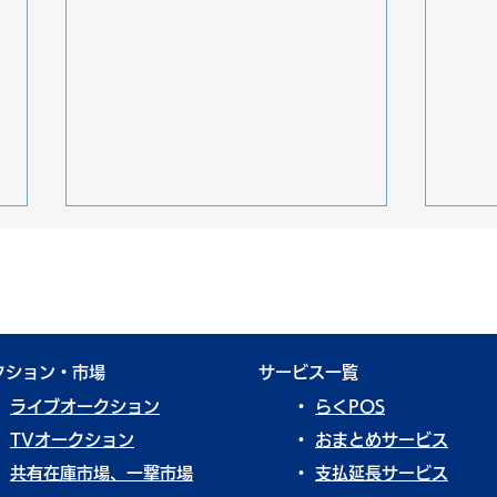
クション・市場
​サービス一覧
・
ライブオークション​
・
らくPOS
フォード・ブロンコ②【思い
ポル
・
TVオークション
・
おまとめサービス
出の車列伝】
列伝
・
共有在庫市場、一撃市場
​・
支払延長サービス