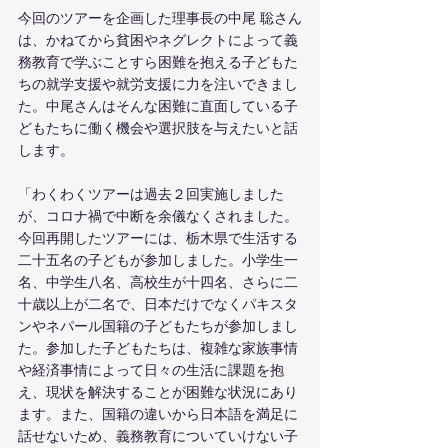
今回のツアーを企画した理事長の中尾 聡さん
は、かねてから貧困やネグレクトによって義
務教育で学ぶことすら困難を抱える子どもた
ちの就学支援や就労支援に力を注いできまし
た。中尾さんはそんな困難に直面している子
どもたちに働く機会や選択肢を与えたいと話
します。
「わくわくツアーは過去２回実施しました
が、コロナ禍で中断を余儀なくされました。
今回再開したツアーには、栃木県で生活する
二十五名の子どもが参加しました。小学生一
名、中学生八名、高校生が十四名、さらに二
十歳以上が二名で、日本だけでなくパキスタ
ンやネパール国籍の子どもたちが参加しまし
た。参加した子どもたちは、複雑な家族事情
や経済事情によって日々の生活に課題を抱
え、現状を解決することが困難な状況にあり
ます。また、国籍の違いから日本語を満足に
話せないため、義務教育についていけない子