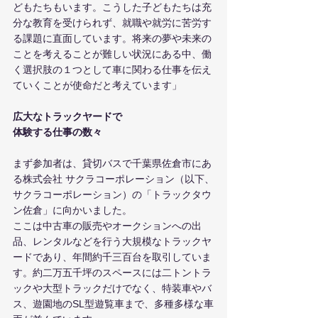
どもたちもいます。こうした子どもたちは充
分な教育を受けられず、就職や就労に苦労す
る課題に直面しています。将来の夢や未来の
ことを考えることが難しい状況にある中、働
く選択肢の１つとして車に関わる仕事を伝え
ていくことが使命だと考えています」
広大なトラックヤードで
体験する仕事の数々
まず参加者は、貸切バスで千葉県佐倉市にあ
る株式会社 サクラコーポレーション（以下、
サクラコーポレーション）の「トラックタウ
ン佐倉」に向かいました。
ここは中古車の販売やオークションへの出
品、レンタルなどを行う大規模なトラックヤ
ードであり、年間約千三百台を取引していま
す。約二万五千坪のスペースには二トントラ
ックや大型トラックだけでなく、特装車やバ
ス、遊園地のSL型遊覧車まで、多種多様な車