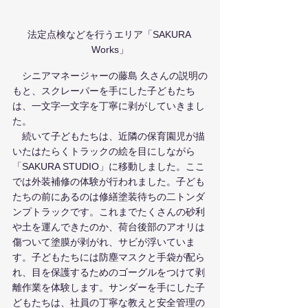
法定点検などを行うエリア「SAKURA 
Works」
　シニアマネージャーの藤島 久さんの説明の
もと、スクレーパーを手にした子どもたち
は、一文字一文字を丁寧に剥がしていきまし
た。
　続いて子どもたちは、近隣の保育園児が描
いたはたらくトラックの絵を目にしながら
「SAKURA STUDIO」に移動しました。ここ
では外装補修の体験が行われました。子ども
たちの前にあるのは修繕塗装待ちの二トンダ
ンプトラックです。これまでたくさんの砂利
や土を運んできたのか、荷台後部のアオリは
傷ついて塗膜が剥がれ、サビが浮いていま
す。子どもたちには防塵マスクと手袋が配ら
れ、目を保護するためのゴーグルをつけて剥
離作業を体験します。サンダーを手にした子
どもたちは、社員の丁寧な教えと安全管理の