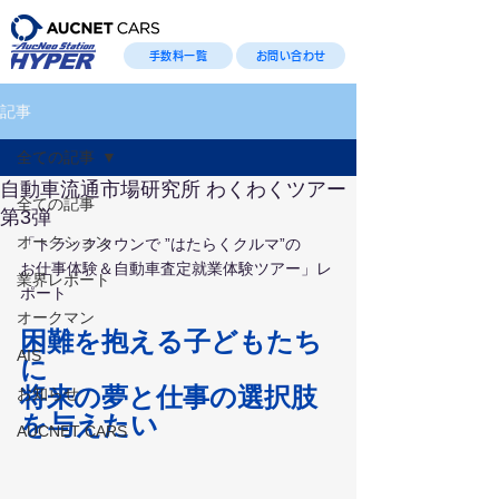
手数料一覧
お問い合わせ
記事
全ての記事
自動車流通市場研究所 わくわくツアー
全ての記事
第3弾
オークション
「トラックタウンで ”はたらくクルマ”の
お仕事体験＆自動車査定就業体験ツアー」レ
業界レポート
ポート
オークマン
困難を抱える子どもたち
AIS
に
将来の夢と仕事の選択肢
お知らせ
を与えたい
AUCNET CARS