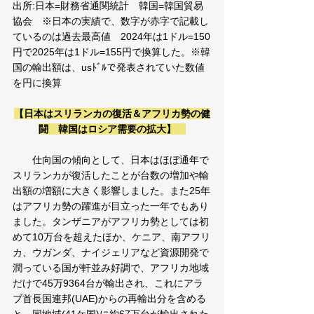
出所:日本=財務省通関統計　韓国=韓国貿易
協会　※日本の実績で、数字が赤字で記載し
ているのは過去最高値　2024年は1ドル=150
円で2025年は1ドル=155円で換算した。※韓
国の輸出額は、usﾄﾞﾙで発表されていた数値
を円に換算 
【日本はスリランカの復活＆アフリカ勢の健
闘　韓国はロシア需要の拡大】　
　　仕向国の傾向として、日本はほぼ通年で
スリランカが復活したことが台数の増加や輸
出額の増額に大きく影響しました。また25年
はアフリカ勢の躍進が目立った一年でもあり
ました。タンザニアがアフリカ勢としては初
めて10万台を超えたほか、ケニア、南アフリ
カ、ウガンダ、ナイジェリアなど資源開発で
潤っている国が軒並み好調で、アフリカ地域
だけで45万9364台が輸出され、これにアラ
ブ首長国連邦(UAE)からの再輸出分を含める