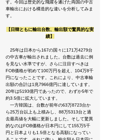
す。今回は歴史的な飛躍を遂げた両国の中古
車輸出における構造的な違いを分析してみま
す。
【日韓ともに輸出台数、輸出額で驚異的な実
績】
25年は日本から167の国々に171万4279台
の中古車が輸出されました。台数は過去に例
を見ない水準ですが、さらに注目すべきは
FOB価格が初めて100万円を超え、104万8千
円になったことです。これにより、中古車輸
出額の合計は1兆7966億円に達しています。
20年は5193億円であったので、わずか5年で
約3.5倍に拡大しています。
　一方韓国は、台数が前年の63万8723台か
ら25万台以上も上積みし、88万5313台と過
去最高値を大幅に更新しました。そして驚異
的なのはFOB価格が日本円にして155万5千
円と日本よりも1.5倍となる高額になってい
ることです。それに伴い、輸出額も日本円に