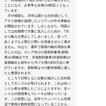
と、同地域(41ケ国)に約67万台が輸出された
ことになり、占有率も全体の4割近くとなっ
ています。
　方や韓国も、25年は新たな仕向国として、
アサド政権が崩壊したシリアへの中古車輸出
が開始されています。しかしながら、同国と
しては短期間で大量に流入したためか、7月
から輸入を禁止してしまいました。従って、
あくまでも上期だけ勢いを加速させたに過ぎ
ません。やはり、通年で韓国の輸出増加を牽
引したのは、ロシア向けの規制対象車(規制
車)の再輸出です。非規制対象車(非規制車)の
直接輸出も前年から75.7％増の約5万台に伸
びていますが、規制車はその数倍規模に達し
たと推測されます。
　ところで日韓ともに台数が減少した仕向国
としてモンゴルが挙げられます。これは右ハ
ンドル車を規制したことによりますが、左ハ
ンドルの韓国車もブレーキが掛かっていま
す。この背景には、近年ウランバートル市周
辺で車両が飽和状態になっていることから、