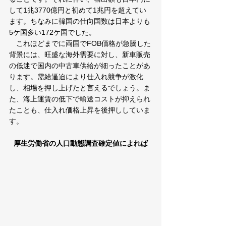
して1兆3770億円と初めて1兆円を超えてい
ます。ちなみに韓国の仕向国数は日本よりも
5ケ国多い172ケ国でした。
　これほどまでに両国でFOB価格が急騰した
背景には、旺盛な海外需要に対し、新車販売
の低迷で国内の中古車供給が細ったことがあ
ります。需給逼迫により仕入れ競争が激化
し、相場を押し上げたと言えるでしょう。ま
た、海上運賃の低下で輸送コストが抑えられ
たことも、仕入れ価格上昇を後押ししていま
す。
厚生労働省の人口動態調査確定値によれば