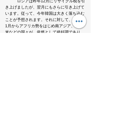
　　　ロシアは昨年12月にリサイクル税を引
き上げましたが、翌月にもさらに引き上げて
います。従って、今年韓国は大きく落ち込む
ことが予想されます。それに対して、日本は
1月からアフリカ勢をはじめ南アジア、中南
米などの国々が、依然として絶好調であり、
気が早いのですが4年連続で過去最高値を更
新する勢いです。こうしたことからも、26年
は両国で明暗が大きく分かれそうです。
2026年3月号
業界レポート
すべて表示
関連記事