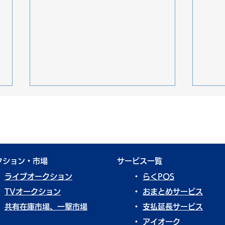
クション・市場
​サービス一覧
・
ライブオークション​
・
らくPOS
業界レポート7月号③ Vol.80
先行
・
TVオークション
・
おまとめサービス
現状
・
共有在庫市場、一撃市場
​・
支払延長サービス
ーク
​・
アイオーク