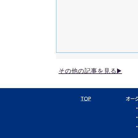
その他の記事を見る▶️
TOP
オー
業界レポート8月号① Vol.81
​