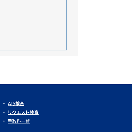
・
AIS検査
き不透明な中古車市場の
・
リクエスト検査
と2026年下期の行方【オ
・
​
手数料一覧
ネットレポート】