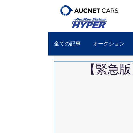
全ての記事
オークション
【緊急版