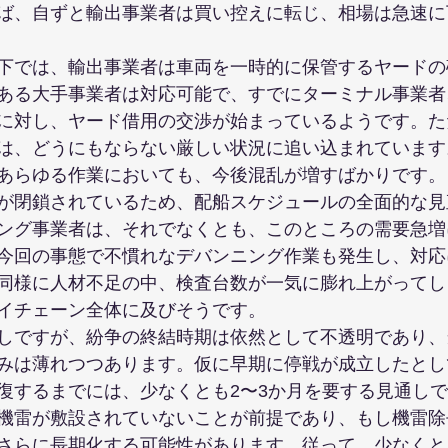
ば、自ずと輸出事業者は買い控えに転じ、相場は急速に
下では、輸出事業者は車両を一時的に保管するヤードの
ある大手事業者は対応可能で、すでにターミナル事業者
に対し、ヤード借用の交渉が始まっているようです。た
は、どうにもならない厳しい状況に追い込まれています
あらゆる作業においても、今後混乱が増すばかりです。
が閉鎖されているため、配船スケジュールの全面的な見
ング事業者は、それでなくとも、このところの需要急増
今回の事態で不慣れなデバンニング作業も発生し、対応
同様に人材不足の中、検査台数が一気に膨れ上がってし
イチェーン全体に及びそうです。
しですが、紛争の終結時期は依然として不透明であり、
みは薄れつつあります。仮に早期に停戦が成立したとし
復するまでには、少なくとも2〜3か月を要する見通し
機雷が敷設されていないことが前提であり、もし機雷除
さらに長期化する可能性があります。従って、少なくと