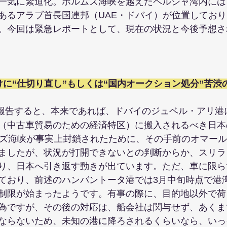
一気に緊迫化。ホルムズ海峡を越えたペルシャ湾内には
あるアラブ首長国連邦（UAE・ドバイ）が位置してお
。今回は緊急レポートとして、現在の状況と今後予想さ
に“仕切り直し”もしくは“国内オークション処分”苦渋
報告すると、本来であれば、ドバイのジュベル・アリ港
（中古車貿易のための経済特区）に搬入されるべき日本
ムズ海峡が事実上封鎖されたために、その手前のオマール
ましたが、状況が打開できないとの判断からか、スリラ
り、日本へ引き返す動きが出ています。ただ、車に限ら
ており、前述のハンバントータ港では3月中旬時点で港
制限が始まったようです。有事の際に、目的地以外で荷
為ですが、その後の対応は、船会社は関与せず、あくま
ならないため、未知の港に降ろされるくらいなら、いっ