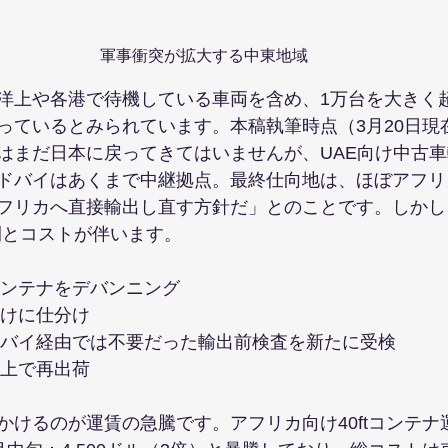
軍事衝突が拡大する中東地域
洋上や各港で待機している車両を含め、1万台を大きく
っているとみられています。本稿執筆時点（3月20日現
はまだ日本に戻ってきてはいませんが、UAE向け中古
ドバイはあくまで中継拠点。最終仕向地は、ほぼアフリ
フリカへ直接輸出し直す方針だ」とのことです。しかし
間とコストが伴います。
にコンテナをデバンニング
国向けに仕分け
てはドバイ経由では不要だった輸出前検査を新たに受検
グの上で再出荷
かけるのが運賃の急騰です。アフリカ向け40ftコンテナ