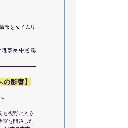
情報をタイムリ
理事長 中尾 聡
への影響】
～
えも視野に入る
攻撃を開始した