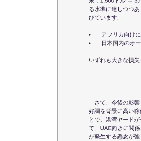
末：1,500ドル 
る水準に達しつつあ
びています。
• 	アフリカ
• 	日本国内
いずれも大きな損失
さて、今後の影響
好調を背景に高い稼
とで、港湾ヤードが
て、UAE向きに関
が発生する懸念が強