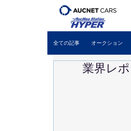
全ての記事
オークション
業界レポー