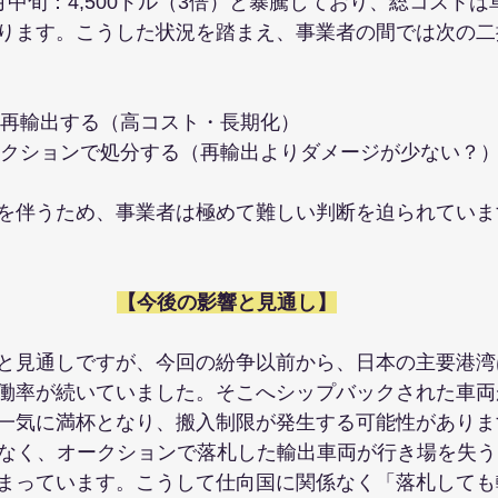
→ 3月中旬：4,500ドル（3倍）と暴騰しており、総コスト
ります。こうした状況を踏まえ、事業者の間では次の二
向けに再輸出する（高コスト・長期化）
のオークションで処分する（再輸出よりダメージが少ない？
を伴うため、事業者は極めて難しい判断を迫られていま
【今後の影響と見通し】
と見通しですが、今回の紛争以前から、日本の主要港湾
働率が続いていました。そこへシップバックされた車両
一気に満杯となり、搬入制限が発生する可能性がありま
係なく、オークションで落札した輸出車両が行き場を失
まっています。こうして仕向国に関係なく「落札しても