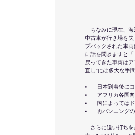
　ちなみに現在、海
中古車が行き場を失
プバックされた車両
に話を聞きますと「
戻ってきた車両はア
直し”には多大な手
• 	日本到着後
• 	アフリカ各
• 	国によっ
• 	再バンニン
　さらに追い打ちを