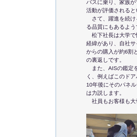
バスに乗り、家族が
活動が評価されると
　さて、躍進を続け
る品質にもあるよう
　松下社長は大学で
経緯があり、自社サ
からの購入が約6割
の裏返しです。
　また、AISの鑑
く、例えばこのドア
10年後にそのパネ
は力説します。
　社員もお客様も大