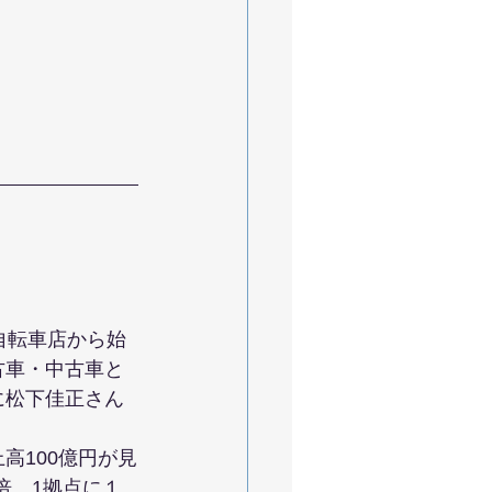
自転車店から始
古車・中古車と
に松下佳正さん
高100億円が見
倍。1拠点に１