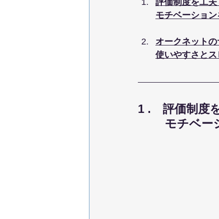
評価制度を工夫
モチベーション
オークネットの
使いやすさとス
1 .　評価制度
　　 モチベー