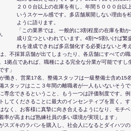
２００台以上の在庫を有し、年間５０００台以
いうスケール感です。多店舗展開しない理由を
ように語ります。
「この業界では、一般的に3割程度の在庫を動か
ん
成り立つといわれています。4割〜5割いけば繁
れを達成できれば多店舗化する必要はないと考
は、不採算店舗が出てしまったり、各店舗にすべての職
。1拠点であれば、職種による完全な分業が可能ですし
です」
上が働き、営業17名、整備スタッフは一級整備士含め15
備スタッフはここ３年間の離職者が一人もいないそうで
に専念できるということ、もう一つは評価制度です。例
トしてくださることに最大のインセンティブを置く。す
はなく、お客様に真摯に向き合えるようになり、モチベ
着率が高まれば熟練社員の多い環境が実現します」
がスズキのラパンを購入し、社会人になるとダイハツの