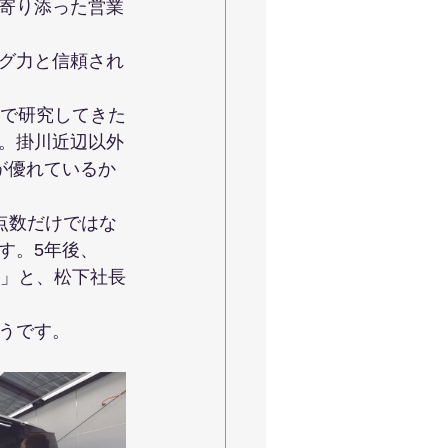
寄り添った営業
グ力と信頼され
学で研究してきた
。掛川近辺以外
が優れているか
点数だけではな
す。5年後、
ら」と、松下社長
うです。