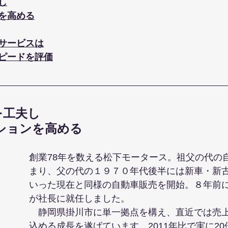
し
を高める
サービスは
ピードを評価
を工夫し
ションを高める
創業78年を数える松下モータース。祖父の代の
まり、父の代の１９７０年代後半には新車・新
いった現在と同様の自動車販売を開始。８年前
が社長に就任しました。
　静岡県掛川市に単一拠点を構え、直近では売上
込める成長を遂げています。2011年比で実に20