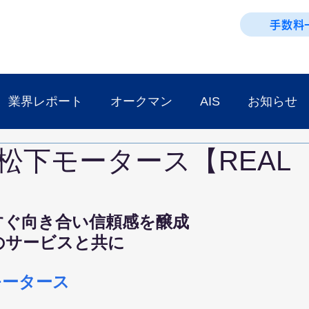
手数料
業界レポート
オークマン
AIS
お知らせ
松下モータース【REAL
すぐ向き合い信頼感を醸成
のサービスと共に
モータース